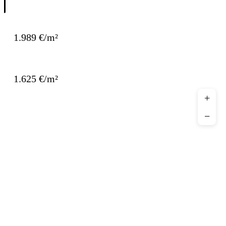
PUERTO DE SAGUNTO - CENTRO Y PLAYA
1.989 €/m²
SAGUNTO PUEBLO - ZONA DOCTOR PALOS / ALTO PALANCIA
1.625 €/m²
+
SAGUNTO PUEBLO - CASCO ANTIGUO Y CENTRO
−
1.316 €/m²
POBLATS MARÍTIMS / EL CABANYAL
3.247 €/m²
ALGIRÓS
3.416 €/m²