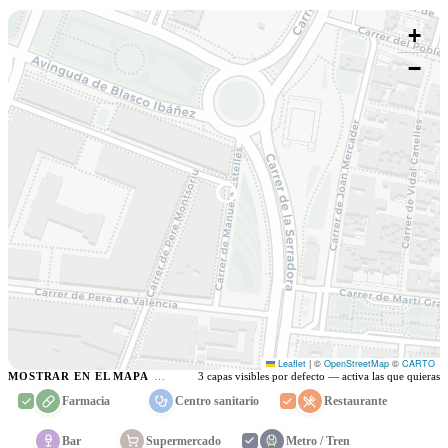
+
−
Leaflet
|
©
OpenStreetMap
©
CARTO
MOSTRAR EN EL MAPA
3 capas visibles por defecto — activa las que quieras
Farmacia
Centro sanitario
Restaurante
Bar
Supermercado
Metro / Tren