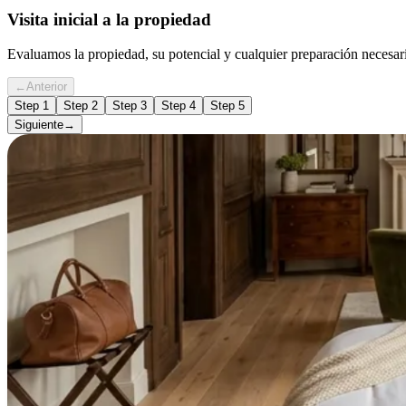
Visita inicial a la propiedad
Evaluamos la propiedad, su potencial y cualquier preparación necesari
←
Anterior
Step
1
Step
2
Step
3
Step
4
Step
5
Siguiente
→